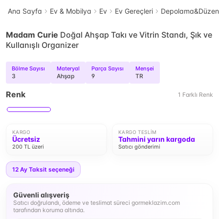
Ana Sayfa
Ev & Mobilya
Ev
Ev Gereçleri
Depolama&Düzenl
Madam Curie
Doğal Ahşap Takı ve Vitrin Standı, Şık ve
Kullanışlı Organizer
Bölme Sayısı
Materyal
Parça Sayısı
Menşei
3
Ahşap
9
TR
Renk
1
Farklı
Renk
KARGO
KARGO TESLIM
Ücretsiz
Tahmini yarın kargoda
200 TL üzeri
Satıcı gönderimi
12
Ay Taksit seçeneği
Güvenli alışveriş
Satıcı doğrulandı, ödeme ve teslimat süreci gormeklazim.com
tarafından koruma altında.