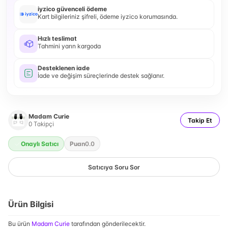
iyzico güvenceli ödeme
Kart bilgileriniz şifreli, ödeme iyzico korumasında.
Hızlı teslimat
Tahmini yarın kargoda
Desteklenen iade
İade ve değişim süreçlerinde destek sağlanır.
Madam Curie
Takip Et
0
Takipçi
Onaylı Satıcı
Puan
0.0
Satıcıya Soru Sor
Ürün Bilgisi
Bu ürün
Madam Curie
tarafından gönderilecektir.