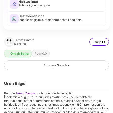
Hızlı teslimat
Tahmini yarın kargoda
Desteklenen iade
İade ve değişim süreçlerinde destek sağlanır.
Temiz Yuvam
Takip Et
0
Takipçi
Onaylı Satıcı
Puan
0.0
Satıcıya Soru Sor
Ürün Bilgisi
Bu ürün
Temiz Yuvam
tarafından gönderilecektir.
İncelemiş olduğunuz ürünün satış fiyatını satıcı belirlemektedir.
Bir ürün, farklı satıcılar tarafından satışa sunulabilir. Satıcılar, ürün için
belirledikleri fiyat, satıcı puanı, teslimat seçenekleri, ürün promosyonları,
ücretsiz kargo avantajı ve hızlı teslimat imkanı gibi faktörlere göre sıralanır.
Ayrıca, ürünlerin stok durumu ve kategori bilgileri de sıralamada etkili olur.