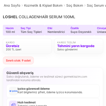
Ana Sayfa
Kozmetik & Kişisel Bakım
Saç Bakım
Saç Serum v
LOSHEL
COLLAGENHAİR SERUM 100ML
Hacim
Saç Tipi
Etki
Özellik
Cinsiye
100 ml
Tüm Saç Tipleri
Nemlendirici
Suya Dayanıklı
Unise
KARGO
KARGO TESLIM
Ücretsiz
Tahmini yarın kargoda
200 TL üzeri
Satıcı gönderimi
Sınırlı stok: 9 adet
Güvenli alışveriş
Satıcı doğrulandı, ödeme ve teslimat süreci gormeklazim.com
tarafından koruma altında.
iyzico güvenceli ödeme
Kart bilgileriniz şifreli, ödeme iyzico korumasında.
Hızlı teslimat
Tahmini yarın kargoda