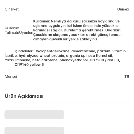
Cinsiyet
Unisex
Kullanımı: Nemli ya da kuru saçınızın boylarına ve
uçlarına uygulayın. Isıl işlem öncesinde yüksek ısı
Kullanım
koruması sağlar. Durulama gerektirmez. Uyarılar:
Talimatı/Uyarıları
Çocukların ulaşamayacakları direkt güneş teması
olmayan güvenli bir yerde saklayınız.
İçindekiler: Cyclopentasiloxane, dimenthlcone, parfüm, vitamin
İçerik
e, hydrolyzed wheat protein, argania spinosa Kernel oil,
Yazısı
limonene, beta carotene, phenoxyethanol, Cl17200 / red 33,
Cl19140 yellow 5
Menşei
TR
Ürün Açıklaması