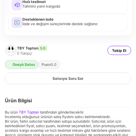
Hızlı teslimat
Tahmini yarın kargoda
Desteklenen iade
İade ve değişim süreçlerinde destek sağlanır.
TBY Toptan
5.0
Takip Et
0
Takipçi
Onaylı Satıcı
Puan
5.0
Satıcıya Soru Sor
Ürün Bilgisi
Bu ürün
TBY Toptan
tarafından gönderilecektir.
İncelemiş olduğunuz ürünün satış fiyatını satıcı belirlemektedir.
Bir ürün, farklı satıcılar tarafından satışa sunulabilir. Satıcılar, ürün için
belirledikleri fiyat, satıcı puanı, teslimat seçenekleri, ürün promosyonları,
ücretsiz kargo avantajı ve hızlı teslimat imkanı gibi faktörlere göre sıralanır.
Ayrıca, ürünlerin stok durumu ve kategori bilgileri de sıralamada etkili olur.