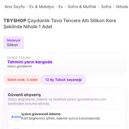
Ana Sayfa
Ev & Mobilya
Ev
Sofra & Mutfak
Sofra
Nihale
TBYSHOP
Çaydanlık Tava Tencere Altı Silikon Kare
Şeklinde Nihale 1 Adet
Materyal
Silikon
KARGO TESLIM
Tahmini yarın kargoda
Satıcı gönderimi
Sınırlı stok: 3 adet
12
Ay Taksit seçeneği
Güvenli alışveriş
Satıcı doğrulandı, ödeme ve teslimat süreci gormeklazim.com
tarafından koruma altında.
iyzico güvenceli ödeme
Kart bilgileriniz şifreli, ödeme iyzico korumasında.