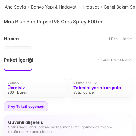
Ana Sayfa
Banyo Yapı & Hırdavat
Hırdavat
Genel Bakım Sp
Mas
Blue Bırd Rapsol 98 Gres Sprey 500 ml.
Hacim
1
Farklı
Hacim
Paket İçeriği
1
Farklı
Paket İçeriği
KARGO
KARGO TESLIM
Ücretsiz
Tahmini yarın kargoda
200 TL üzeri
Satıcı gönderimi
9
Ay Taksit seçeneği
Güvenli alışveriş
Satıcı doğrulandı, ödeme ve teslimat süreci gormeklazim.com
tarafından koruma altında.