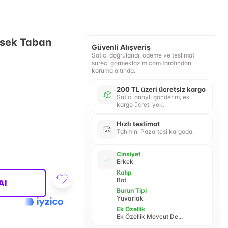
ksek Taban
Güvenli Alışveriş
Satıcı doğrulandı, ödeme ve teslimat
süreci gormeklazim.com tarafından
koruma altında.
200 TL üzeri ücretsiz kargo
Satıcı onaylı gönderim, ek
kargo ücreti yok.
Hızlı teslimat
Tahmini Pazartesi kargoda.
Cinsiyet
Erkek
Kalıp
Bot
Al
Burun Tipi
Yuvarlak
Ek Özellik
Ek Özellik Mevcut De...