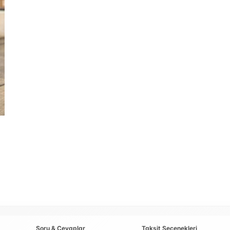
Soru & Cevaplar
Taksit Seçenekleri