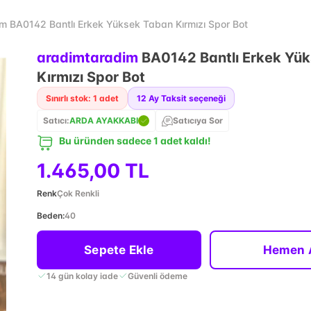
m BA0142 Bantlı Erkek Yüksek Taban Kırmızı Spor Bot
aradimtaradim
BA0142 Bantlı Erkek Yü
Kırmızı Spor Bot
Sınırlı stok: 1 adet
12
Ay Taksit seçeneği
Satıcı:
ARDA AYAKKABI
Satıcıya Sor
Bu üründen sadece 1 adet kaldı!
1.465,00 TL
Renk
Çok Renkli
Beden
:
40
Sepete Ekle
Hemen 
14 gün kolay iade
Güvenli ödeme