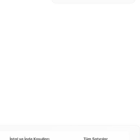
İptal ve İade Koşulları
Tüm Satıcılar