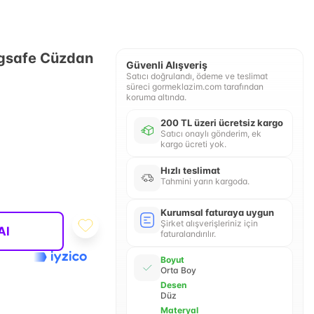
agsafe Cüzdan
Güvenli Alışveriş
Satıcı doğrulandı, ödeme ve teslimat
süreci gormeklazim.com tarafından
koruma altında.
200 TL üzeri ücretsiz kargo
Satıcı onaylı gönderim, ek
kargo ücreti yok.
Hızlı teslimat
Tahmini yarın kargoda.
Kurumsal faturaya uygun
Şirket alışverişleriniz için
Al
faturalandırılır.
Boyut
Orta Boy
Desen
Düz
Materyal