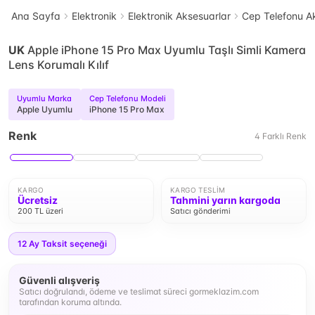
Ana Sayfa
Elektronik
Elektronik Aksesuarlar
Cep Telefonu Ak
UK
Apple iPhone 15 Pro Max Uyumlu Taşlı Simli Kamera
Lens Korumalı Kılıf
Uyumlu Marka
Cep Telefonu Modeli
Apple Uyumlu
iPhone 15 Pro Max
Renk
4
Farklı
Renk
KARGO
KARGO TESLIM
Ücretsiz
Tahmini yarın kargoda
200 TL üzeri
Satıcı gönderimi
12
Ay Taksit seçeneği
Güvenli alışveriş
Satıcı doğrulandı, ödeme ve teslimat süreci gormeklazim.com
tarafından koruma altında.