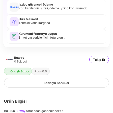
iyzico güvenceli ödeme
Kart bilgileriniz şifreli, ödeme iyzico korumasında.
Hızlı teslimat
Tahmini yarın kargoda
Kurumsal faturaya uygun
Şirket alışverişleri için faturalanır.
Buway
Takip Et
0
Takipçi
Onaylı Satıcı
Puan
0.0
Satıcıya Soru Sor
Ürün Bilgisi
Bu ürün
Buway
tarafından gönderilecektir.