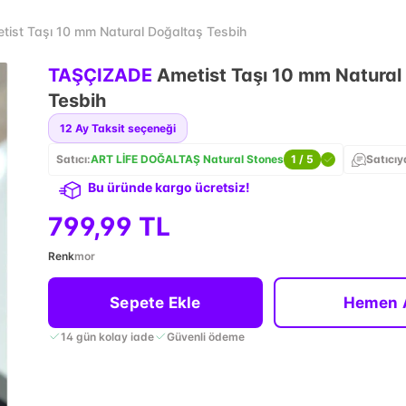
ist Taşı 10 mm Natural Doğaltaş Tesbih
TAŞÇIZADE
Ametist Taşı 10 mm Natural
Tesbih
12
Ay Taksit seçeneği
Satıcı:
ART LİFE DOĞALTAŞ Natural Stones
1
/ 5
Satıcıy
Bu üründe kargo ücretsiz!
799,99 TL
Renk
mor
Sepete Ekle
Hemen 
14 gün kolay iade
Güvenli ödeme