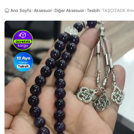
Ana Sayfa
Aksesuar
Diğer Aksesuar
Tesbih
TAŞÇIZADE Amet