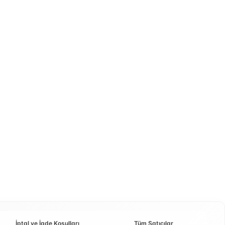
İptal ve İade Koşulları
Tüm Satıcılar