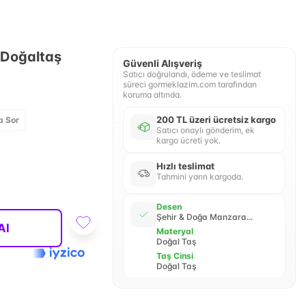
 Doğaltaş
Güvenli Alışveriş
Satıcı doğrulandı, ödeme ve teslimat
süreci gormeklazim.com tarafından
koruma altında.
200 TL üzeri ücretsiz kargo
a Sor
Satıcı onaylı gönderim, ek
kargo ücreti yok.
Hızlı teslimat
Tahmini yarın kargoda.
Desen
Şehir & Doğa Manzara...
Al
Materyal
Doğal Taş
Taş Cinsi
Doğal Taş