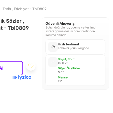
 Tarih , Edebiyat - Tbl0809
k Sözler ,
Güvenli Alışveriş
at - Tbl0809
Satıcı doğrulandı, ödeme ve teslimat
süreci gormeklazim.com tarafından
koruma altında.
Hızlı teslimat
Tahmini yarın kargoda.
Boyut/Ebat
15 x 22
Al
Diğer Özellikler
Mdf
Menşei
TR