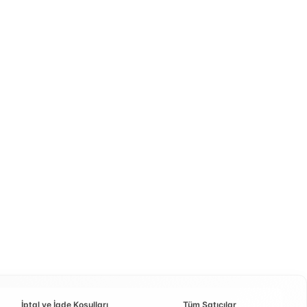
İptal ve İade Koşulları
Tüm Satıcılar