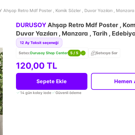
Ahşap Retro Mdf Poster , Komik Sözler , Duvar Yazıları , Manzara ,
DURUSOY
Ahşap Retro Mdf Poster , Komi
Duvar Yazıları , Manzara , Tarih , Edebiy
12
Ay Taksit seçeneği
Satıcı:
Durusoy Shop Center
5
/ 5
Satıcıya Sor
120,00 TL
Sepete Ekle
Hemen 
14 gün kolay iade
Güvenli ödeme