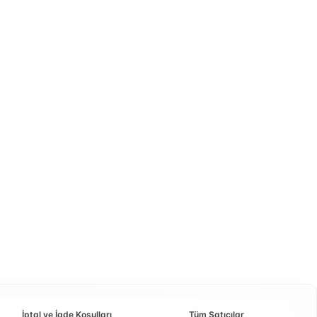
İptal ve İade Koşulları
Tüm Satıcılar