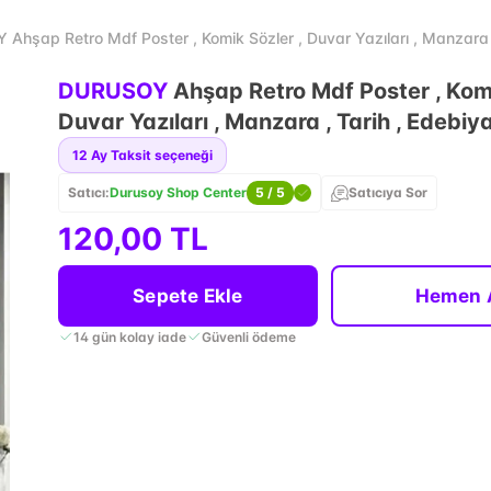
Ahşap Retro Mdf Poster , Komik Sözler , Duvar Yazıları , Manzara ,
DURUSOY
Ahşap Retro Mdf Poster , Komi
Duvar Yazıları , Manzara , Tarih , Edebiy
12
Ay Taksit seçeneği
Satıcı:
Durusoy Shop Center
5
/ 5
Satıcıya Sor
120,00 TL
Sepete Ekle
Hemen 
14 gün kolay iade
Güvenli ödeme