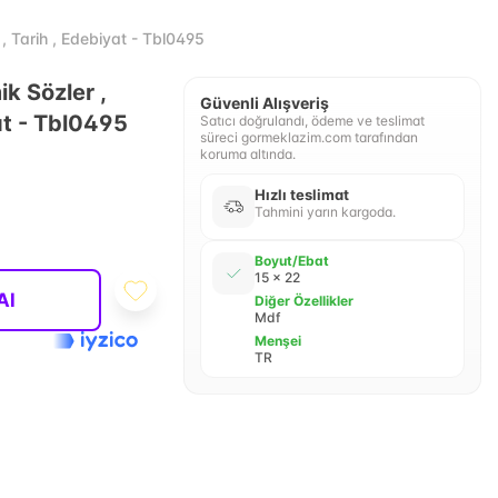
 Tarih , Edebiyat - Tbl0495
k Sözler ,
Güvenli Alışveriş
at - Tbl0495
Satıcı doğrulandı, ödeme ve teslimat
süreci gormeklazim.com tarafından
koruma altında.
Hızlı teslimat
Tahmini yarın kargoda.
Boyut/Ebat
15 x 22
Al
Diğer Özellikler
Mdf
Menşei
TR