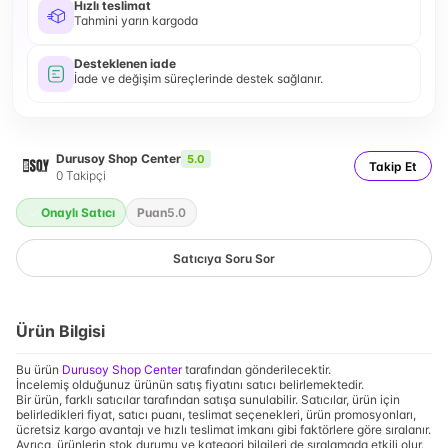
Hızlı teslimat
Tahmini yarın kargoda
Desteklenen iade
İade ve değişim süreçlerinde destek sağlanır.
Durusoy Shop Center
5.0
Takip Et
0
Takipçi
Onaylı Satıcı
Puan
5.0
Satıcıya Soru Sor
Ürün Bilgisi
Bu ürün
Durusoy Shop Center
tarafından gönderilecektir.
İncelemiş olduğunuz ürünün satış fiyatını satıcı belirlemektedir.
Bir ürün, farklı satıcılar tarafından satışa sunulabilir. Satıcılar, ürün için
belirledikleri fiyat, satıcı puanı, teslimat seçenekleri, ürün promosyonları,
ücretsiz kargo avantajı ve hızlı teslimat imkanı gibi faktörlere göre sıralanır.
Ayrıca, ürünlerin stok durumu ve kategori bilgileri de sıralamada etkili olur.