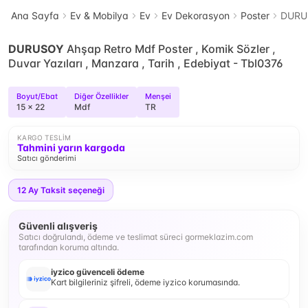
Ana Sayfa
Ev & Mobilya
Ev
Ev Dekorasyon
Poster
DURUS
DURUSOY
Ahşap Retro Mdf Poster , Komik Sözler ,
Duvar Yazıları , Manzara , Tarih , Edebiyat - Tbl0376
Boyut/Ebat
Diğer Özellikler
Menşei
15 x 22
Mdf
TR
KARGO TESLIM
Tahmini yarın kargoda
Satıcı gönderimi
12
Ay Taksit seçeneği
Güvenli alışveriş
Satıcı doğrulandı, ödeme ve teslimat süreci gormeklazim.com
tarafından koruma altında.
iyzico güvenceli ödeme
Kart bilgileriniz şifreli, ödeme iyzico korumasında.