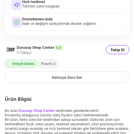
Hızlı teslimat
Tahmini yarın kargoda
Desteklenen iade
İade ve değişim süreçlerinde destek sağlanır.
Durusoy Shop Center
5.0
Takip Et
0
Takipçi
Onaylı Satıcı
Puan
5.0
Satıcıya Soru Sor
Ürün Bilgisi
Bu ürün
Durusoy Shop Center
tarafından gönderilecektir.
İncelemiş olduğunuz ürünün satış fiyatını satıcı belirlemektedir.
Bir ürün, farklı satıcılar tarafından satışa sunulabilir. Satıcılar, ürün için
belirledikleri fiyat, satıcı puanı, teslimat seçenekleri, ürün promosyonları,
ücretsiz kargo avantajı ve hızlı teslimat imkanı gibi faktörlere göre sıralanır.
Ayrıca, ürünlerin stok durumu ve kategori bilgileri de sıralamada etkili olur.