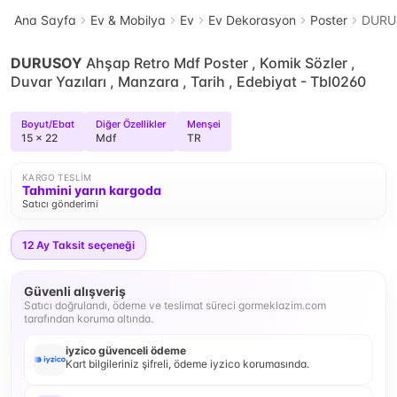
Ana Sayfa
Ev & Mobilya
Ev
Ev Dekorasyon
Poster
DURUS
DURUSOY
Ahşap Retro Mdf Poster , Komik Sözler ,
Duvar Yazıları , Manzara , Tarih , Edebiyat - Tbl0260
Boyut/Ebat
Diğer Özellikler
Menşei
15 x 22
Mdf
TR
KARGO TESLIM
Tahmini yarın kargoda
Satıcı gönderimi
12
Ay Taksit seçeneği
Güvenli alışveriş
Satıcı doğrulandı, ödeme ve teslimat süreci gormeklazim.com
tarafından koruma altında.
iyzico güvenceli ödeme
Kart bilgileriniz şifreli, ödeme iyzico korumasında.