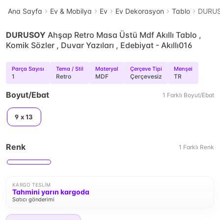
Ana Sayfa
Ev & Mobilya
Ev
Ev Dekorasyon
Tablo
DURUSO
DURUSOY
Ahşap Retro Masa Üstü Mdf Akıllı Tablo ,
Komik Sözler , Duvar Yazıları , Edebiyat - Akıllı016
Parça Sayısı
Tema / Stil
Materyal
Çerçeve Tipi
Menşei
1
Retro
MDF
Çerçevesiz
TR
Boyut/Ebat
1
Farklı
Boyut/Ebat
9 x 13
Renk
1
Farklı
Renk
KARGO TESLIM
Tahmini yarın kargoda
Satıcı gönderimi