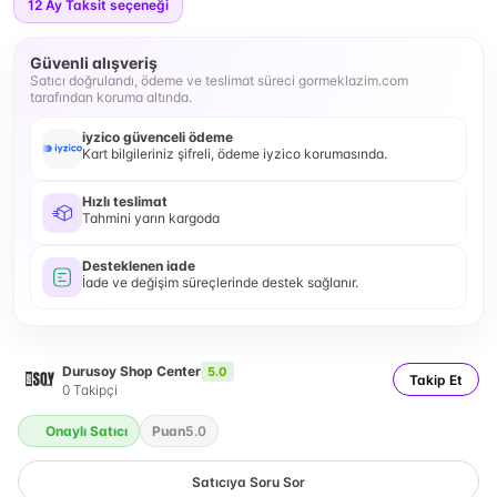
12
Ay Taksit seçeneği
Güvenli alışveriş
Satıcı doğrulandı, ödeme ve teslimat süreci gormeklazim.com
tarafından koruma altında.
iyzico güvenceli ödeme
Kart bilgileriniz şifreli, ödeme iyzico korumasında.
Hızlı teslimat
Tahmini yarın kargoda
Desteklenen iade
İade ve değişim süreçlerinde destek sağlanır.
Durusoy Shop Center
5.0
Takip Et
0
Takipçi
Onaylı Satıcı
Puan
5.0
Satıcıya Soru Sor