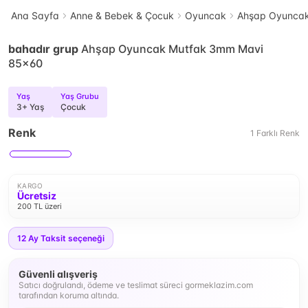
Ana Sayfa
Anne & Bebek & Çocuk
Oyuncak
Ahşap Oyunca
bahadır grup
Ahşap Oyuncak Mutfak 3mm Mavi
85x60
Yaş
Yaş Grubu
3+ Yaş
Çocuk
Renk
1
Farklı
Renk
KARGO
Ücretsiz
200 TL üzeri
12
Ay Taksit seçeneği
Güvenli alışveriş
Satıcı doğrulandı, ödeme ve teslimat süreci gormeklazim.com
tarafından koruma altında.