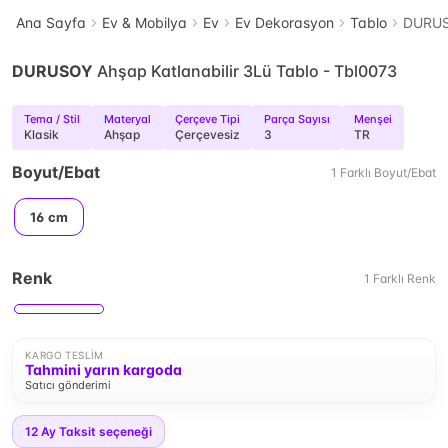
Ana Sayfa
Ev & Mobilya
Ev
Ev Dekorasyon
Tablo
DURUSO
DURUSOY
Ahşap Katlanabilir 3Lü Tablo - Tbl0073
Tema / Stil
Materyal
Çerçeve Tipi
Parça Sayısı
Menşei
Klasik
Ahşap
Çerçevesiz
3
TR
Boyut/Ebat
1
Farklı
Boyut/Ebat
16 cm
Renk
1
Farklı
Renk
KARGO TESLIM
Tahmini yarın kargoda
Satıcı gönderimi
12
Ay Taksit seçeneği