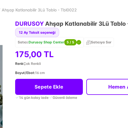
hşap Katlanabilir 3Lü Tablo - Tbl0022
DURUSOY
Ahşap Katlanabilir 3Lü Tablo
12
Ay Taksit seçeneği
Satıcı:
Durusoy Shop Center
5
/ 5
Satıcıya Sor
175,00 TL
Renk
Çok Renkli
Boyut/Ebat
:
16 cm
Sepete Ekle
Hemen 
14 gün kolay iade
Güvenli ödeme