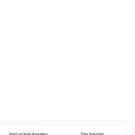
İptal ve İade Koşulları
Tüm Satıcılar