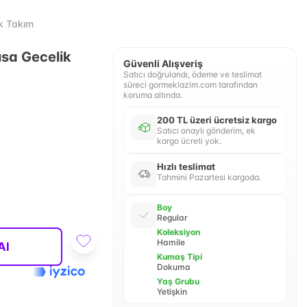
k Takım
sa Gecelik
Güvenli Alışveriş
Satıcı doğrulandı, ödeme ve teslimat
süreci gormeklazim.com tarafından
koruma altında.
200 TL üzeri ücretsiz kargo
Satıcı onaylı gönderim, ek
kargo ücreti yok.
Hızlı teslimat
Tahmini Pazartesi kargoda.
Boy
Regular
Koleksiyon
Hamile
Al
Kumaş Tipi
Dokuma
Yaş Grubu
Yetişkin