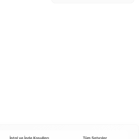
İptal ve İade Koşulları
Tüm Satıcılar