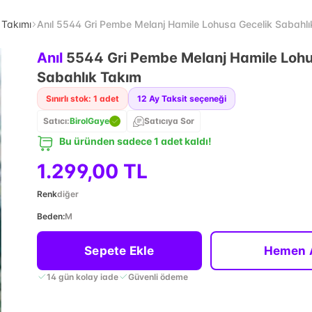
 Takımı
Anıl 5544 Gri Pembe Melanj Hamile Lohusa Gecelik Sabahlı
Anıl
5544 Gri Pembe Melanj Hamile Lohu
Sabahlık Takım
Sınırlı stok: 1 adet
12
Ay Taksit seçeneği
Satıcı:
BirolGaye
Satıcıya Sor
Bu üründen sadece 1 adet kaldı!
1.299,00 TL
Renk
diğer
Beden
:
M
Sepete Ekle
Hemen 
14 gün kolay iade
Güvenli ödeme