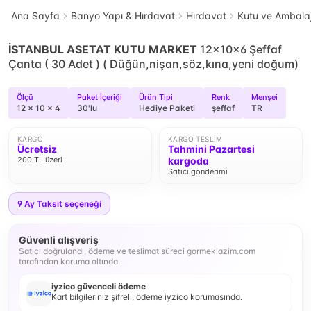
Ana Sayfa
Banyo Yapı & Hırdavat
Hırdavat
Kutu ve Ambala
İSTANBUL ASETAT KUTU MARKET
12x10x6 Şeffaf
Çanta ( 30 Adet ) ( Düğün,nişan,söz,kına,yeni doğum)
Ölçü
Paket İçeriği
Ürün Tipi
Renk
Menşei
12 x 10 x 4
30'lu
Hediye Paketi
şeffaf
TR
KARGO
KARGO TESLIM
Ücretsiz
Tahmini Pazartesi
200 TL üzeri
kargoda
Satıcı gönderimi
9
Ay Taksit seçeneği
Güvenli alışveriş
Satıcı doğrulandı, ödeme ve teslimat süreci gormeklazim.com
tarafından koruma altında.
iyzico güvenceli ödeme
Kart bilgileriniz şifreli, ödeme iyzico korumasında.