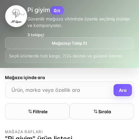
Pi giyim
0
/5
Güvenilir mağaza vitrininde özenle seçilmiş ürünler
ve kampanyalar.
3
takipçi
Mağazayı Takip Et
Seçili ürünlerde hızlı kargo, 7/24 destek ve güvenli ödeme.
Mağaza içinde ara
Ara
Filtrele
Sırala
MAĞAZA RAFLARI
"Pi giyim" ürün listesi