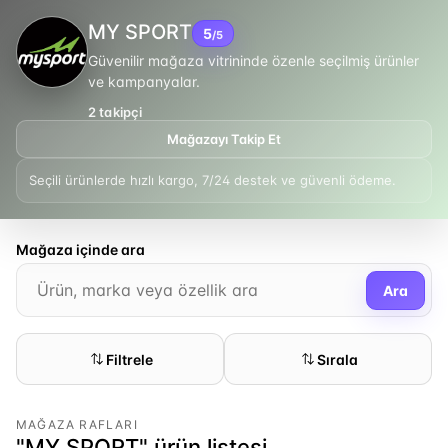
MY SPORT
5
/5
Güvenilir mağaza vitrininde özenle seçilmiş ürünler
ve kampanyalar.
2
takipçi
Mağazayı Takip Et
Seçili ürünlerde hızlı kargo, 7/24 destek ve güvenli ödeme.
Mağaza içinde ara
Ara
Filtrele
Sırala
MAĞAZA RAFLARI
"MY SPORT" ürün listesi