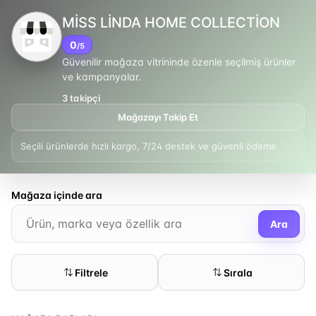
MİSS LİNDA HOME COLLECTİON
0
/5
Güvenilir mağaza vitrininde özenle seçilmiş ürünler
ve kampanyalar.
3
takipçi
Mağazayı Takip Et
Seçili ürünlerde hızlı kargo, 7/24 destek ve güvenli ödeme.
Mağaza içinde ara
Ara
Filtrele
Sırala