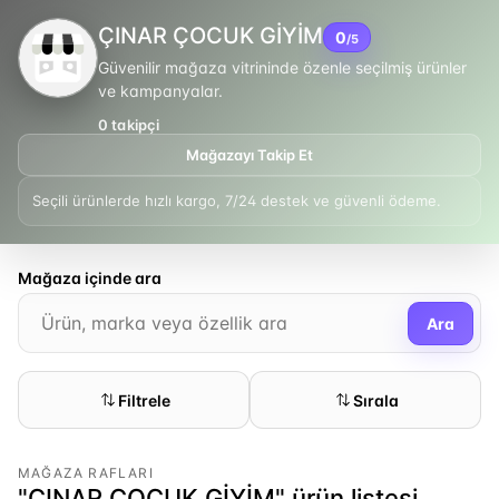
ÇINAR ÇOCUK GİYİM
0
/5
Güvenilir mağaza vitrininde özenle seçilmiş ürünler
ve kampanyalar.
0
takipçi
Mağazayı Takip Et
Seçili ürünlerde hızlı kargo, 7/24 destek ve güvenli ödeme.
Mağaza içinde ara
Ara
Filtrele
Sırala
MAĞAZA RAFLARI
"ÇINAR ÇOCUK GİYİM" ürün listesi