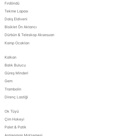
Fırdöndü
Tekme Lapası
Dalış Eldiveni
Bisiklet Ön Aktarıcı
Dürbün & Teleskop Aksesuarı
Kamp Ocakları
Kalkan
Balık Bulucu
Güreş Minderi
Gem
Trambolin
Direnç Lastiği
Ok Tüyü
Çim Hokeyi
Palet & Patik
Antrenman Malzemesi