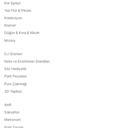
Kar Spreyi
Yan Flüt & Pikolo
Koleksiyon
Klarnet
Düğün & Kına & Nikah
Mızıka
DJ Ürünleri
Nota ve Enstrüman Standları
Söz Hediyelik
Parti Peçetesi
Puro Çakmağı
3D Yapboz
Amfi
Saksafon
Metronom
Parti Taçları