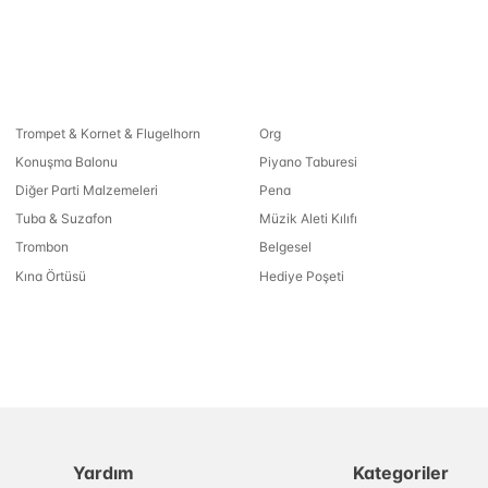
Trompet & Kornet & Flugelhorn
Org
Konuşma Balonu
Piyano Taburesi
Diğer Parti Malzemeleri
Pena
Tuba & Suzafon
Müzik Aleti Kılıfı
Trombon
Belgesel
Kına Örtüsü
Hediye Poşeti
Yardım
Kategoriler