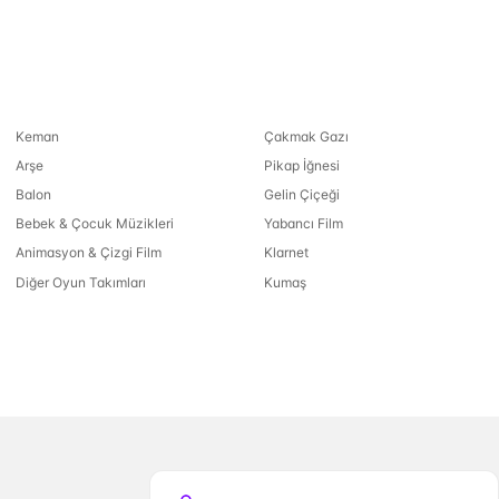
Keman
Çakmak Gazı
Arşe
Pikap İğnesi
Balon
Gelin Çiçeği
Bebek & Çocuk Müzikleri
Yabancı Film
Animasyon & Çizgi Film
Klarnet
Diğer Oyun Takımları
Kumaş