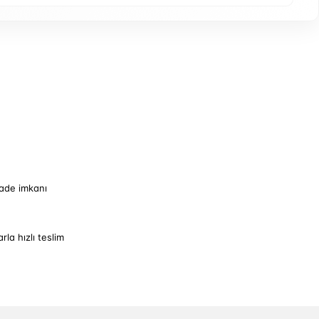
iade imkanı
arla hızlı teslim