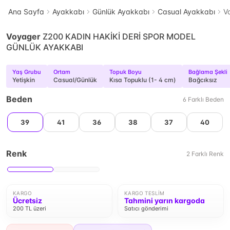
Ana Sayfa
Ayakkabı
Günlük Ayakkabı
Casual Ayakkabı
V
Voyager
Z200 KADIN HAKİKİ DERİ SPOR MODEL
GÜNLÜK AYAKKABI
Yaş Grubu
Ortam
Topuk Boyu
Bağlama Şekli
Yetişkin
Casual/Günlük
Kısa Topuklu (1- 4 cm)
Bağcıksız
Beden
6
Farklı
Beden
39
41
36
38
37
40
Renk
2
Farklı
Renk
KARGO
KARGO TESLIM
Ücretsiz
Tahmini yarın kargoda
200 TL üzeri
Satıcı gönderimi