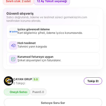
Sınırlı stok: 2 adet
12
Ay Taksit seçeneği
Güvenli alışveriş
Satıcı doğrulandı, ödeme ve teslimat süreci gormeklazim.com
tarafından koruma altında.
iyzico güvenceli ödeme
Kart bilgileriniz şifreli, ödeme iyzico korumasında.
Hızlı teslimat
Tahmini yarın kargoda
Kurumsal faturaya uygun
Şirket alışverişleri için faturalanır.
ÇAYAN GRUP
5.0
Takip Et
0
Takipçi
Onaylı Satıcı
Puan
5.0
Satıcıya Soru Sor