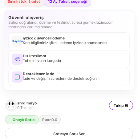
Sınırlı stok: 6 adet
12
Ay Taksit seçeneği
Güvenli alışveriş
Satıcı doğrulandı, ödeme ve teslimat süreci gormeklazim.com
tarafından koruma altında.
iyzico güvenceli ödeme
Kart bilgileriniz şifreli, ödeme iyzico korumasında.
Hızlı teslimat
Tahmini yarın kargoda
Desteklenen iade
İade ve değişim süreçlerinde destek sağlanır.
shra mayo
Takip Et
0
Takipçi
Onaylı Satıcı
Puan
0.0
Satıcıya Soru Sor