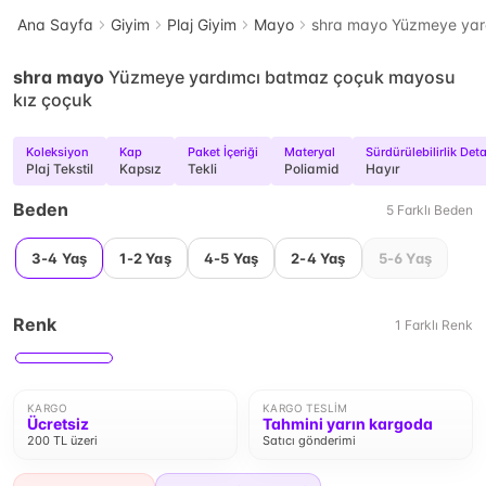
Ana Sayfa
Giyim
Plaj Giyim
Mayo
shra mayo Yüzmeye yar
shra mayo
Yüzmeye yardımcı batmaz çoçuk mayosu
kız çoçuk
Koleksiyon
Kap
Paket İçeriği
Materyal
Sürdürülebilirlik Deta
Plaj Tekstil
Kapsız
Tekli
Poliamid
Hayır
Beden
5
Farklı
Beden
3-4 Yaş
1-2 Yaş
4-5 Yaş
2-4 Yaş
5-6 Yaş
Renk
1
Farklı
Renk
KARGO
KARGO TESLIM
Ücretsiz
Tahmini yarın kargoda
200 TL üzeri
Satıcı gönderimi