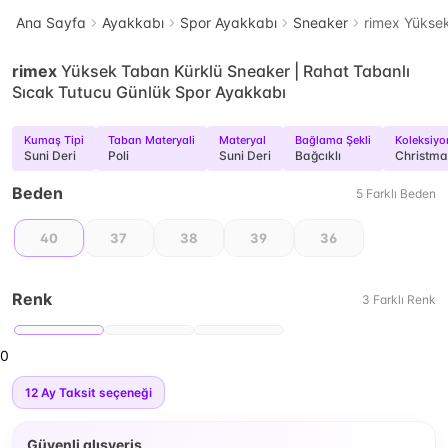
Ana Sayfa
Ayakkabı
Spor Ayakkabı
Sneaker
rimex Yükse
rimex
Yüksek Taban Kürklü Sneaker | Rahat Tabanlı
Sıcak Tutucu Günlük Spor Ayakkabı
Kumaş Tipi
Taban Materyali
Materyal
Bağlama Şekli
Koleksiyo
Suni Deri
Poli
Suni Deri
Bağcıklı
Christma
Beden
5
Farklı
Beden
40
37
38
39
36
Renk
3
Farklı
Renk
0
12
Ay Taksit seçeneği
Güvenli alışveriş