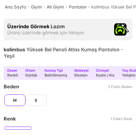
Ana Sayfa
Giyim
Alt Giyim
Pantolon
kalimbus Yüksek Bel Pe
Üzerinde Görmek
Lazım
Ürünü üzerinde görmek için tıklayın
kalimbus
Yüksek Bel Pensli Atlas Kumaş Pantolon -
Yeşil
Desen
Ortam
Kumaş Tipi
Materyal
Cinsiyet
Yaş Gru
Renkli
Günlük
Belirtilmemiş
Elastan
Kadın / Kız
Yetişkin
Beden
2
Farklı
Beden
M
S
Renk
1
Farklı
Renk