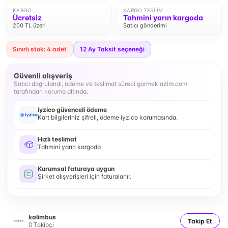
KARGO
KARGO TESLIM
Ücretsiz
Tahmini yarın kargoda
200 TL üzeri
Satıcı gönderimi
Sınırlı stok: 4 adet
12
Ay Taksit seçeneği
Güvenli alışveriş
Satıcı doğrulandı, ödeme ve teslimat süreci gormeklazim.com
tarafından koruma altında.
iyzico güvenceli ödeme
Kart bilgileriniz şifreli, ödeme iyzico korumasında.
Hızlı teslimat
Tahmini yarın kargoda
Kurumsal faturaya uygun
Şirket alışverişleri için faturalanır.
kalimbus
Takip Et
0
Takipçi