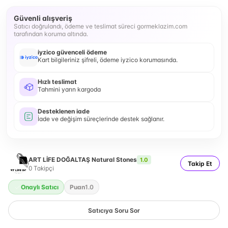
Güvenli alışveriş
Satıcı doğrulandı, ödeme ve teslimat süreci gormeklazim.com
tarafından koruma altında.
iyzico güvenceli ödeme
Kart bilgileriniz şifreli, ödeme iyzico korumasında.
Hızlı teslimat
Tahmini yarın kargoda
Desteklenen iade
İade ve değişim süreçlerinde destek sağlanır.
ART LİFE DOĞALTAŞ Natural Stones
1.0
Takip Et
0
Takipçi
Onaylı Satıcı
Puan
1.0
Satıcıya Soru Sor