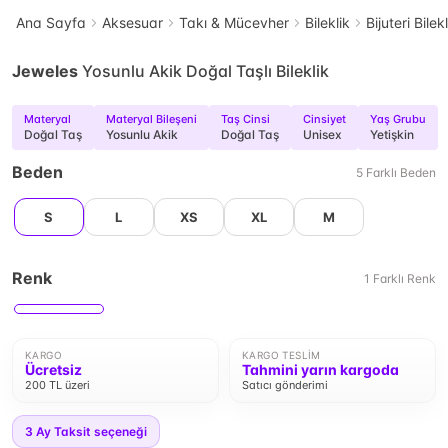
Ana Sayfa
Aksesuar
Takı & Mücevher
Bileklik
Bijuteri Bilek
Jeweles
Yosunlu Akik Doğal Taşlı Bileklik
Materyal
Materyal Bileşeni
Taş Cinsi
Cinsiyet
Yaş Grubu
Doğal Taş
Yosunlu Akik
Doğal Taş
Unisex
Yetişkin
Beden
5
Farklı
Beden
S
L
XS
XL
M
Renk
1
Farklı
Renk
KARGO
KARGO TESLIM
Ücretsiz
Tahmini yarın kargoda
200 TL üzeri
Satıcı gönderimi
3
Ay Taksit seçeneği