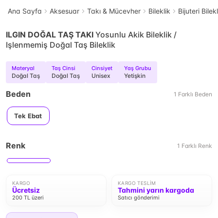
Ana Sayfa
Aksesuar
Takı & Mücevher
Bileklik
Bijuteri Bilek
ILGIN DOĞAL TAŞ TAKI
Yosunlu Akik Bileklik /
Işlenmemiş Doğal Taş Bileklik
Materyal
Taş Cinsi
Cinsiyet
Yaş Grubu
Doğal Taş
Doğal Taş
Unisex
Yetişkin
Beden
1
Farklı
Beden
Tek Ebat
Renk
1
Farklı
Renk
KARGO
KARGO TESLIM
Ücretsiz
Tahmini yarın kargoda
200 TL üzeri
Satıcı gönderimi