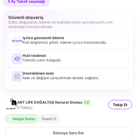
3
Ay Taksit seçeneği
Güvenli alışveriş
Satıcı doğrulandı, ödeme ve teslimat süreci gormeklazim.com
tarafından koruma altında.
iyzico güvenceli ödeme
Kart bilgileriniz şifreli, ödeme iyzico korumasında.
Hızlı teslimat
Tahmini yarın kargoda
Desteklenen iade
İade ve değişim süreçlerinde destek sağlanır.
ART LİFE DOĞALTAŞ Natural Stones
1.0
Takip Et
0
Takipçi
Onaylı Satıcı
Puan
1.0
Satıcıya Soru Sor