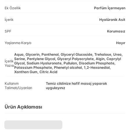
Ek Özellik
Parfüm İçermeyen
İçerik
Hyalüronik Asit
SPF
Korumasız
Yaşlanma Karşıtı
Hayır
Aqua, Glycerin, Panthenol, Glyceryl Glucoside, Trehalose, Urea,
Serine, Pentylene Glycol, Glyceryl Polyacrylate, Algin, Caprylyl
İçerik
Glycol, Sodium Hyaluronate, Pullulan, Disodium Phosphate,
Yazısı
Potassium Phosphate, Phenetyl alcohol, 1,2-Hexanediol,
Xanthan Gum, Citric Acid
Kullanım
Temiz cildinize hafif masaj yaparak
Talimatı/Uyarıları
uygulayınız
Ürün Açıklaması