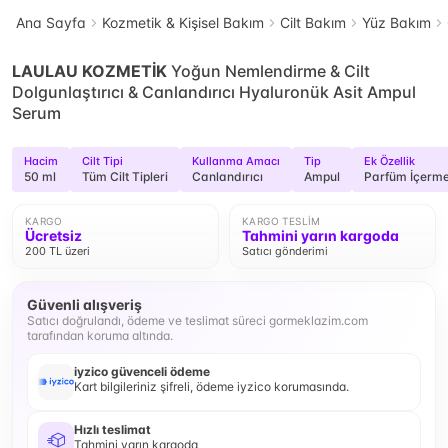
Ana Sayfa
Kozmetik & Kişisel Bakım
Cilt Bakım
Yüz Bakım
LAULAU KOZMETİK
Yoğun Nemlendirme & Cilt
Dolgunlaştırıcı & Canlandırıcı Hyaluronük Asit Ampul
Serum
Hacim
Cilt Tipi
Kullanma Amacı
Tip
Ek Özellik
50 ml
Tüm Cilt Tipleri
Canlandırıcı
Ampul
Parfüm İçerm
KARGO
KARGO TESLIM
Ücretsiz
Tahmini yarın kargoda
200 TL üzeri
Satıcı gönderimi
Güvenli alışveriş
Satıcı doğrulandı, ödeme ve teslimat süreci gormeklazim.com
tarafından koruma altında.
iyzico güvenceli ödeme
Kart bilgileriniz şifreli, ödeme iyzico korumasında.
Hızlı teslimat
Tahmini yarın kargoda