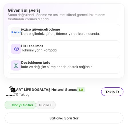
Güvenli alışveriş
Satıcı doğrulandı, ödeme ve teslimat süreci gormeklazim.com
tarafından koruma altında.
iyzico güvenceli ödeme
Kart bilgileriniz şifreli, ödeme iyzico korumasında.
Hızlı teslimat
Tahmini yarın kargoda
Desteklenen iade
İade ve değişim süreçlerinde destek sağlanır.
ART LİFE DOĞALTAŞ Natural Stones
1.0
Takip Et
0
Takipçi
Onaylı Satıcı
Puan
1.0
Satıcıya Soru Sor