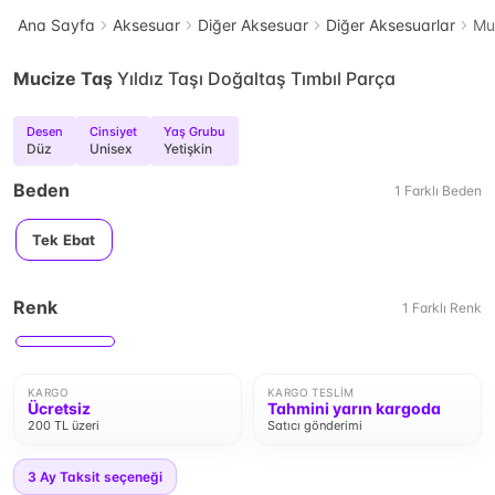
Ana Sayfa
Aksesuar
Diğer Aksesuar
Diğer Aksesuarlar
Mu
Mucize Taş
Yıldız Taşı Doğaltaş Tımbıl Parça
Desen
Cinsiyet
Yaş Grubu
Düz
Unisex
Yetişkin
Beden
1
Farklı
Beden
Tek Ebat
Renk
1
Farklı
Renk
KARGO
KARGO TESLIM
Ücretsiz
Tahmini yarın kargoda
200 TL üzeri
Satıcı gönderimi
3
Ay Taksit seçeneği