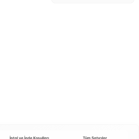
İptal ve İade Koşulları
Tüm Satıcılar