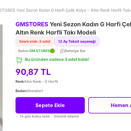
TORES Yeni Sezon Kadın G Harfi Çelik Kolye – Altın Renk Harfli Takı
GMSTORES
Yeni Sezon Kadın G Harfi Çel
Altın Renk Harfli Takı Modeli
Sınırlı stok: 3 adet
12
Ay Taksit seçeneği
Satıcı:
GM STORES
Satıcıya Sor
Bu üründen sadece 3 adet kaldı!
90,87 TL
Renk
Altın Renk – G Harfli
Beden
:
Standart
Sepete Ekle
Hemen 
14 gün kolay iade
Güvenli ödeme