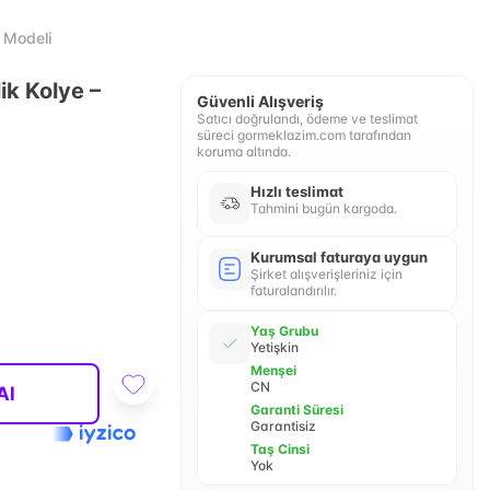
 Modeli
ik Kolye –
Güvenli Alışveriş
Satıcı doğrulandı, ödeme ve teslimat
süreci gormeklazim.com tarafından
koruma altında.
Hızlı teslimat
Tahmini bugün kargoda.
Kurumsal faturaya uygun
Şirket alışverişleriniz için
faturalandırılır.
Yaş Grubu
Yetişkin
Menşei
CN
Al
Garanti Süresi
Garantisiz
Taş Cinsi
Yok