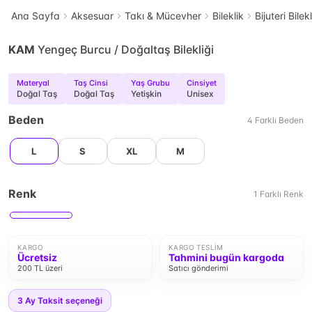
Ana Sayfa
Aksesuar
Takı & Mücevher
Bileklik
Bijuteri Bilek
KAM
Yengeç Burcu / Doğaltaş Bilekliği
Materyal
Taş Cinsi
Yaş Grubu
Cinsiyet
Doğal Taş
Doğal Taş
Yetişkin
Unisex
Beden
4
Farklı
Beden
L
S
XL
M
Renk
1
Farklı
Renk
KARGO
KARGO TESLIM
Ücretsiz
Tahmini bugün kargoda
200 TL üzeri
Satıcı gönderimi
3
Ay Taksit seçeneği