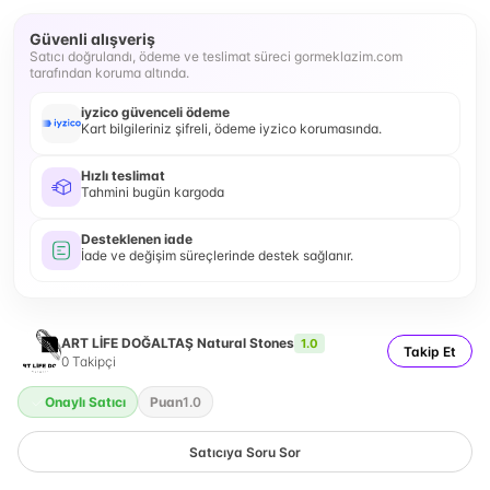
Güvenli alışveriş
Satıcı doğrulandı, ödeme ve teslimat süreci gormeklazim.com
tarafından koruma altında.
iyzico güvenceli ödeme
Kart bilgileriniz şifreli, ödeme iyzico korumasında.
Hızlı teslimat
Tahmini bugün kargoda
Desteklenen iade
İade ve değişim süreçlerinde destek sağlanır.
ART LİFE DOĞALTAŞ Natural Stones
1.0
Takip Et
0
Takipçi
Onaylı Satıcı
Puan
1.0
Satıcıya Soru Sor