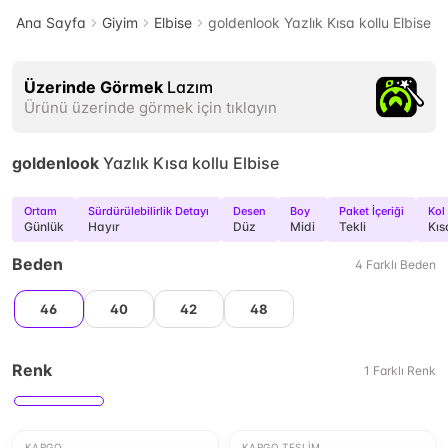
Ana Sayfa
Giyim
Elbise
goldenlook Yazlık Kısa kollu Elbise
Üzerinde Görmek
Lazım
Ürünü üzerinde görmek için tıklayın
goldenlook
Yazlık Kısa kollu Elbise
Ortam
Sürdürülebilirlik Detayı
Desen
Boy
Paket İçeriği
Kol
Günlük
Hayır
Düz
Midi
Tekli
Kıs
Beden
4
Farklı
Beden
46
40
42
48
Renk
1
Farklı
Renk
KARGO
KARGO TESLIM