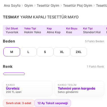
Ana Sayfa
Giyim
Tesettür Giyim
Tesettür Plaj Giyim
Tesett
TESMAY
YARIM KAPALI TESETTÜR MAYO
Üst Siluet
Yaka Tipi
Kap
Kol Boyu
Kol Tipi
Yuvarlak
Hakim Yaka
Atma Kap
Kısa
Standart Kol
Beden
5
Farklı
Beden
M
L
S
XL
2XL
Renk
1
Farklı
Renk
KARGO
KARGO TESLIM
Ücretsiz
Tahmini yarın kargoda
200 TL üzeri
Satıcı gönderimi
Sınırlı stok: 3 adet
12
Ay Taksit seçeneği