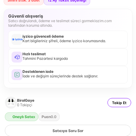
Sınırlı stok: 3 adet
12
Ay Taksit seçeneği
Güvenli alışveriş
Satıcı doğrulandı, ödeme ve teslimat süreci gormeklazim.com
tarafından koruma altında.
iyzico güvenceli ödeme
Kart bilgileriniz şifreli, ödeme iyzico korumasında.
Hızlı teslimat
Tahmini Pazartesi kargoda
Desteklenen iade
İade ve değişim süreçlerinde destek sağlanır.
BirolGaye
Takip Et
0
Takipçi
Onaylı Satıcı
Puan
0.0
Satıcıya Soru Sor