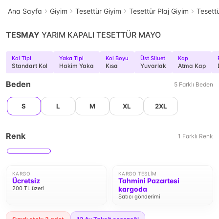
Ana Sayfa
Giyim
Tesettür Giyim
Tesettür Plaj Giyim
Tesett
TESMAY
YARIM KAPALI TESETTÜR MAYO
Kol Tipi
Yaka Tipi
Kol Boyu
Üst Siluet
Kap
Standart Kol
Hakim Yaka
Kısa
Yuvarlak
Atma Kap
Beden
5
Farklı
Beden
S
L
M
XL
2XL
Renk
1
Farklı
Renk
KARGO
KARGO TESLIM
Ücretsiz
Tahmini Pazartesi
200 TL üzeri
kargoda
Satıcı gönderimi