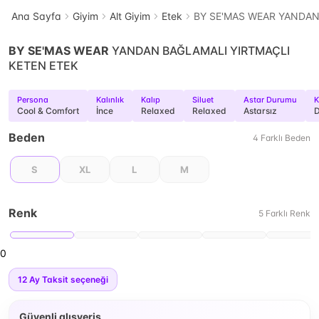
Ana Sayfa
Giyim
Alt Giyim
Etek
BY SE'MAS WEAR YANDAN
BY SE'MAS WEAR
YANDAN BAĞLAMALI YIRTMAÇLI
KETEN ETEK
Persona
Kalınlık
Kalıp
Siluet
Astar Durumu
K
Cool & Comfort
İnce
Relaxed
Relaxed
Astarsız
Beden
4
Farklı
Beden
S
XL
L
M
Renk
5
Farklı
Renk
0
12
Ay Taksit seçeneği
Güvenli alışveriş