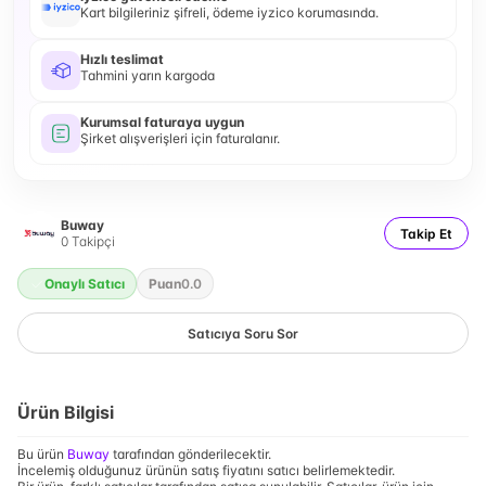
Kart bilgileriniz şifreli, ödeme iyzico korumasında.
Hızlı teslimat
Tahmini yarın kargoda
Kurumsal faturaya uygun
Şirket alışverişleri için faturalanır.
Buway
Takip Et
0
Takipçi
Onaylı Satıcı
Puan
0.0
Satıcıya Soru Sor
Ürün Bilgisi
Bu ürün
Buway
tarafından gönderilecektir.
İncelemiş olduğunuz ürünün satış fiyatını satıcı belirlemektedir.