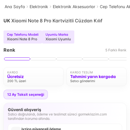
Ana Sayfa
Elektronik
Elektronik Aksesuarlar
Cep Telefonu Ak
UK
Xiaomi Note 8 Pro Kartvizitli Cüzdan Kılıf
Cep Telefonu Modeli
Uyumlu Marka
Xiaomi Note 8 Pro
Xiaomi Uyumlu
Renk
5
Farklı
Renk
KARGO
KARGO TESLIM
Ücretsiz
Tahmini yarın kargoda
200 TL üzeri
Satıcı gönderimi
12
Ay Taksit seçeneği
Güvenli alışveriş
Satıcı doğrulandı, ödeme ve teslimat süreci gormeklazim.com
tarafından koruma altında.
iyzico güvenceli ödeme