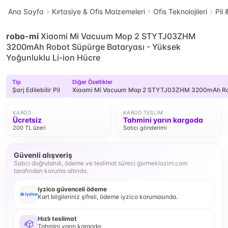
Ana Sayfa
Kırtasiye & Ofis Malzemeleri
Ofis Teknolojileri
Pil 
robo-mi
Xiaomi Mi Vacuum Mop 2 STYTJ03ZHM
3200mAh Robot Süpürge Bataryası - Yüksek
Yoğunluklu Li-ion Hücre
Tip
Diğer Özellikler
Şarj Edilebilir Pil
Xiaomi Mi Vacuum Mop 2 STYTJ03ZHM 3200mAh Robot
KARGO
KARGO TESLIM
Ücretsiz
Tahmini yarın kargoda
200 TL üzeri
Satıcı gönderimi
Güvenli alışveriş
Satıcı doğrulandı, ödeme ve teslimat süreci gormeklazim.com
tarafından koruma altında.
iyzico güvenceli ödeme
Kart bilgileriniz şifreli, ödeme iyzico korumasında.
Hızlı teslimat
Tahmini yarın kargoda