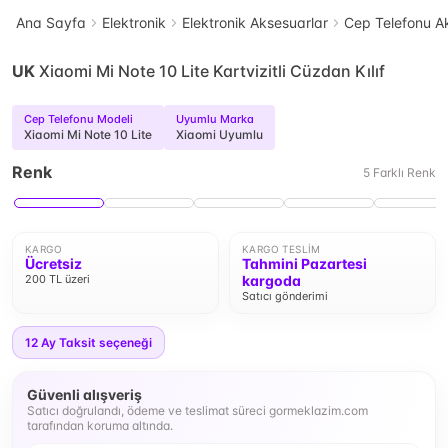
Ana Sayfa
Elektronik
Elektronik Aksesuarlar
Cep Telefonu Ak
UK
Xiaomi Mi Note 10 Lite Kartvizitli Cüzdan Kılıf
Cep Telefonu Modeli
Uyumlu Marka
Xiaomi Mi Note 10 Lite
Xiaomi Uyumlu
Renk
5
Farklı
Renk
KARGO
KARGO TESLIM
Ücretsiz
Tahmini Pazartesi
200 TL üzeri
kargoda
Satıcı gönderimi
12
Ay Taksit seçeneği
Güvenli alışveriş
Satıcı doğrulandı, ödeme ve teslimat süreci gormeklazim.com
tarafından koruma altında.