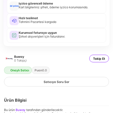
iyzico güvenceli ödeme
Kart bilgileriniz şifreli, ödeme iyzico korumasında.
Hızlı teslimat
Tahmini Pazartesi kargoda
Kurumsal faturaya uygun
Şirket alışverişleri için faturalanır.
Buway
Takip Et
0
Takipçi
Onaylı Satıcı
Puan
0.0
Satıcıya Soru Sor
Ürün Bilgisi
Bu ürün
Buway
tarafından gönderilecektir.