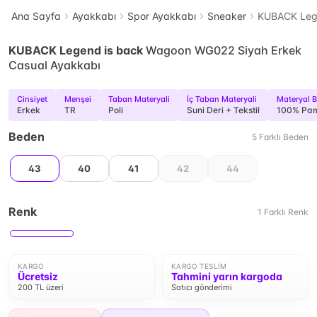
Ana Sayfa
Ayakkabı
Spor Ayakkabı
Sneaker
KUBACK Lege
KUBACK Legend is back
Wagoon WG022 Siyah Erkek
Casual Ayakkabı
Cinsiyet
Menşei
Taban Materyali
İç Taban Materyali
Materyal B
Erkek
TR
Poli
Suni Deri + Tekstil
100% Pa
Beden
5
Farklı
Beden
43
40
41
42
44
Renk
1
Farklı
Renk
KARGO
KARGO TESLIM
Ücretsiz
Tahmini yarın kargoda
200 TL üzeri
Satıcı gönderimi