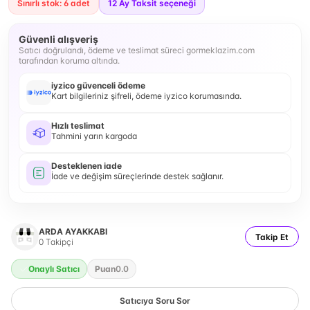
Sınırlı stok: 6 adet
12
Ay Taksit seçeneği
Güvenli alışveriş
Satıcı doğrulandı, ödeme ve teslimat süreci gormeklazim.com
tarafından koruma altında.
iyzico güvenceli ödeme
Kart bilgileriniz şifreli, ödeme iyzico korumasında.
Hızlı teslimat
Tahmini yarın kargoda
Desteklenen iade
İade ve değişim süreçlerinde destek sağlanır.
ARDA AYAKKABI
Takip Et
0
Takipçi
Onaylı Satıcı
Puan
0.0
Satıcıya Soru Sor