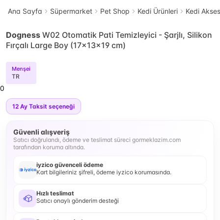
Ana Sayfa
Süpermarket
Pet Shop
Kedi Ürünleri
Kedi Akses
Dogness
W02 Otomatik Pati Temizleyici - Şarjlı, Silikon
Fırçalı Large Boy (17x13x19 cm)
Menşei
TR
0
12
Ay Taksit seçeneği
Güvenli alışveriş
Satıcı doğrulandı, ödeme ve teslimat süreci gormeklazim.com
tarafından koruma altında.
iyzico güvenceli ödeme
Kart bilgileriniz şifreli, ödeme iyzico korumasında.
Hızlı teslimat
Satıcı onaylı gönderim desteği