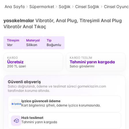
Ana Sayfa
Süpermarket
Sağlık
Cinsel Sağlık
Cinsel Oyun
yasakelmalar
Vibratör, Anal Plug, Titreşimli Anal Plug
Vibratör Anal Tıkaç
Titreşim
Materyal
Tip
Var
Silikon
Boğumlu
KARGO
KARGO TESLIM
Ücretsiz
Tahmini yarın kargoda
200 TL üzeri
Satıcı gönderimi
Güvenli alışveriş
Satıcı doğrulandı, ödeme ve teslimat süreci gormeklazim.com
tarafından koruma altında.
iyzico güvenceli ödeme
Kart bilgileriniz şifreli, ödeme iyzico korumasında.
Hızlı teslimat
Tahmini yarın kargoda