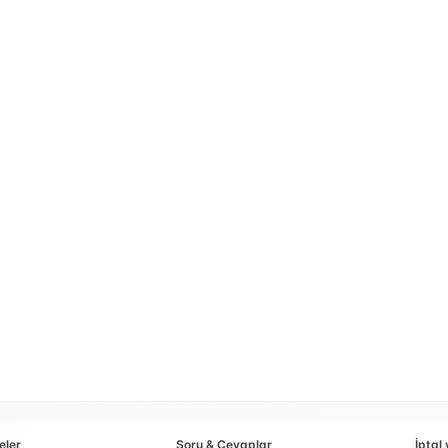
eler
Soru & Cevaplar
İptal 