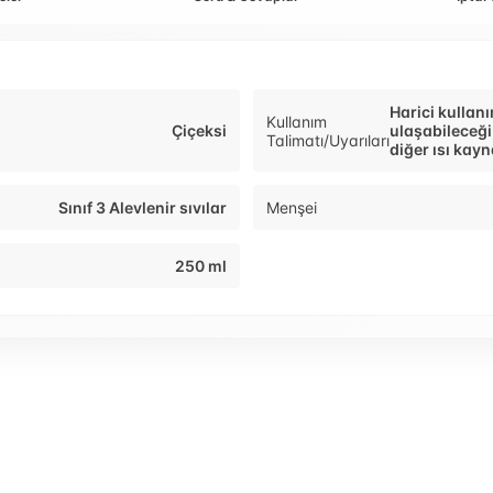
Harici kullan
Kullanım
Çiçeksi
ulaşabileceği
Talimatı/Uyarıları
diğer ısı kay
Sınıf 3 Alevlenir sıvılar
Menşei
250 ml