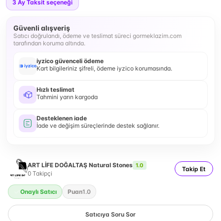
3
Ay Taksit seçeneği
Güvenli alışveriş
Satıcı doğrulandı, ödeme ve teslimat süreci gormeklazim.com
tarafından koruma altında.
iyzico güvenceli ödeme
Kart bilgileriniz şifreli, ödeme iyzico korumasında.
Hızlı teslimat
Tahmini yarın kargoda
Desteklenen iade
İade ve değişim süreçlerinde destek sağlanır.
ART LİFE DOĞALTAŞ Natural Stones
1.0
Takip Et
0
Takipçi
Onaylı Satıcı
Puan
1.0
Satıcıya Soru Sor