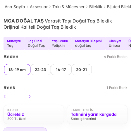
Ana Sayfa
Aksesuar
Takı & Mücevher
Bileklik
Bijuteri Bilek
MGA DOĞAL TAŞ
Varasit Taşı Doğal Taş Bileklik
Orijinal Kaliteli Doğal Taş Bileklik
Materyal
Taş Cinsi
Yaş Grubu
Materyal Bileşeni
Cinsiyet
Ö
Taş
Doğal Taş
Yetişkin
doğal taş
Unisex
N
Beden
4
Farklı
Beden
18-19 cm
22-23
16-17
20-21
Renk
1
Farklı
Renk
KARGO
KARGO TESLIM
Ücretsiz
Tahmini yarın kargoda
200 TL üzeri
Satıcı gönderimi