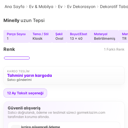
Ana Sayfa
Ev & Mobilya
Ev
Ev Dekorasyon
Dekoratif Tab
Minelly
uzun Tepsi
Parça Sayısı
Tema / Stil
Şekil
Boyut/Ebat
Materyal
Men
1
Klasik
Oval
13 x 40
Belirtilmemiş
TR
Renk
1
Farklı
Renk
KARGO TESLIM
Tahmini yarın kargoda
Satıcı gönderimi
12
Ay Taksit seçeneği
Güvenli alışveriş
Satıcı doğrulandı, ödeme ve teslimat süreci gormeklazim.com
tarafından koruma altında.
iyzico güvenceli ödeme