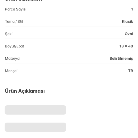
Parça Sayısı
1
Tema / Stil
Klasik
Şekil
Oval
Boyut/Ebat
13 x 40
Materyal
Belirtilmemiş
Menşei
TR
Ürün Açıklaması